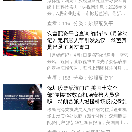
原标题：新宠！从观望到配置全球资本青
睐中国科技实力 r 央视网消息：2026年以
来，A股企业赴港上市掀起热潮。最新数
据显示，截至3月31日，港股市场40家企
查看：
116
分类：
炒股配资平
业完....
实盘配资平台查询 鞠婧祎《月鳞绮
记》定档愚人节引发热议，丝芭真
是吊足了网友胃口
《月鳞绮纪》4月1日定档”的消息并非空穴
来风。近日，某影视博主曝光了疑似该剧
的定档海报预告，海报上清晰标注“4月1日
开播”，配文“古装女神重磅归来”，随后多
查看：
193
分类：
炒股配资平
位娱....
深圳股票配资门户 美国土安全
部“停摆”致数百机场安检人员辞
职，特朗普派人增援机场反成添乱
移民与海关执法局人员在纽约拉瓜迪亚机
场出发安检处执勤（新华社图）深圳股票
配资门户 据新华社25日报道，美国国土安
全部定于25日向国会通报，该部门“停