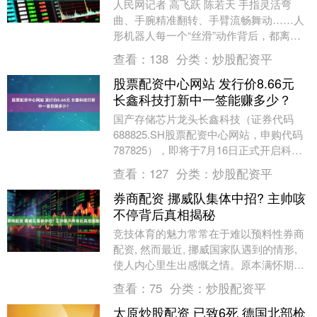
人民网记者 高飞跃 陈若天 手指灵活弯
曲、手腕精准翻转、手臂流畅舞动……人
形机器人每一个“丝滑”动作背后，都离不
开多个高精度“关节”的协同运作。 “过去，
查看：
138
分类：
炒股配资平
生产这....
股票配资中心网站 发行价8.66元
长鑫科技打新中一签能赚多少？
国产存储芯片龙头长鑫科技（证券代码
688825.SH股票配资中心网站，申购代码
787825），即将于7月16日正式开启科创
板新股申购。作为2026年A股市场....
查看：
127
分类：
炒股配资平
券商配资 挪威队集体中招? 主帅咳
不停背后真相揭秘
竞技体育的魅力常常在于难以预料性券商
配资, 然而最近, 挪威国家队遇到的情形,
使人内心里生出感慨之情。原本满怀期待
的征途, 因为好些队员突然感到身体不舒
查看：
75
分类：
炒股配资平
服, ....
太原炒股配资 已致6死 德国北部枪