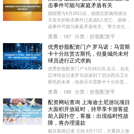
击事件可能与家庭矛盾有关
德国警方6月29日说，德国北部施塔德当
天发生的枪击事件已造成6人死亡。据称，
该事件可能与家庭矛盾有关。 警方在社交
媒体上说，有5人在枪击现场死亡，另有1
查看：
187
分类：
炒股配资平
人送医后....
优秀炒股配资门户 罗马诺：马雷斯
卡十分欣赏古斯托，但曼城尚未对
球员进行正式求购
优秀炒股配资门户 6月24日讯 近日，知名
足球转会记者罗马诺谈到了切尔西后卫古
斯托的未来，他表示马雷斯卡十分欣赏这
名球员，但曼城尚未正式求购。 罗马诺说
查看：
188
分类：
炒股配资平
道：“我....
配资网站查询 上海迪士尼游玩项目
大面积开放延时，持早享卡游客提
前入园扑空，客服：出现临时性故
障，将办理退款
极目新闻记者 王灿 6月17日，大量持上海