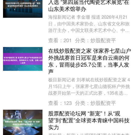
入选 “第四届当代陶瓷艺术展览”在
山东美术馆举办
海报新闻记者 李金珊 报道 2026年4月21
日，由中国美术家协会、山东省文化和旅
游厅主办，中国文联美术艺术中心、中国
美术家协会陶瓷艺术委员会、山东美术馆
查看：
201
分类：
炒股配资平
承办的....
在线炒股配资之家 张家界七星山户
外挑战赛首日冠军是来自云南的何
东，冒雨徒步25.7公里，当事人发
声
极目新闻记者 刘孝斌在线炒股配资之家 4
月15日上午，张家界七星山骆驼杯户外挑
战赛开始第一天的正式比赛，135名选手
需要负重徒步25.7公里。15日上午11时
查看：
123
分类：
炒股配资平
2....
股票配资论坛网 “新宠”！从“观
望”到“配置”全球资本青睐中国科技
实力