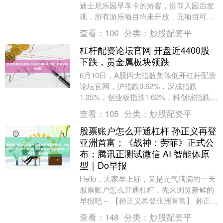
迪士尼乐园早享卡的游客，提前入园后发
现，所有游乐项目均未开放，无项目可
玩，游客纷纷要求退票。当天，客服人员
查看：
106
分类：
炒股配资平
回应极目新闻....
杠杆配资论坛官网 开盘近4400股
下跌，贵金属板块领跌
6月10日，A股四大指数集体低开杠杆配资
论坛官网，沪指跌0.62%，深成指跌
1.35%，创业板指跌1.62%，科创综指跌
0.55%。 盘面上，贵金属板块领跌，C....
查看：
105
分类：
炒股配资平
股票账户怎么开通杠杆 孙正义再登
亚洲首富；《战神：劳菲》正式公
布；腾讯正测试微信 AI 智能体原
型｜Do早报
Hello，大家早上好，又是元气满满的一天
股票账户怎么开通杠杆，先来浏览新鲜的
早报吧～ 【孙正义再登亚洲首富】 孙正义
身家突破千亿美元，软银因 AI 布局市值
查看：
148
分类：
炒股配资平
超....