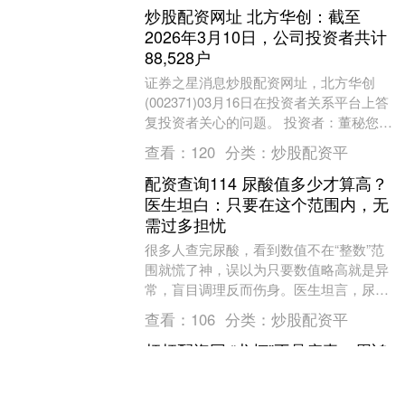
炒股配资网址 北方华创：截至
2026年3月10日，公司投资者共计
88,528户
证券之星消息炒股配资网址，北方华创
(002371)03月16日在投资者关系平台上答
复投资者关心的问题。 投资者：董秘您
好，请问截至3月10日公司的股东人数是
查看：
120
分类：
炒股配资平
多少....
配资查询114 尿酸值多少才算高？
医生坦白：只要在这个范围内，无
需过多担忧
很多人查完尿酸，看到数值不在“整数”范
围就慌了神，误以为只要数值略高就是异
常，盲目调理反而伤身。医生坦言，尿酸
值存在明确的正常区间。若处于此区间之
查看：
106
分类：
炒股配资平
中配资查询11....
杆杆配资网 “龙虾”不是病毒，周鸿
祎称智能体理念被“龙虾”完美破圈
中国商报（记者 焦立坤 文/图）“最近‘龙