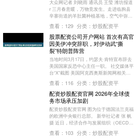
大众网记者 刘晓雨 通讯员 王莹 潍坊报道
r 三月春意暖，万物竞发生。走进临朐县
辛寨街道的羊肚菌种植基地，空气中弥漫
着菌菇特有的清香。大棚内，一朵朵形态
查看：
129
分类：
炒股配资平
可爱的....
股票配资公司开户网站 首次有高官
因美伊冲突辞职，对伊动武“撕
裂”特朗普阵营
当地时间3月17日，约瑟夫·肯特宣布辞去
美国国家反恐中心主任一职。 社交媒体平
台“X”截图 美国阿克西奥斯新闻网相关报
道截图 中国青年报客户端讯（中青报·中青
查看：
116
分类：
炒股配资平
网....
配资炒股配资官网 2026年全球债
务市场承压加剧
配资炒股配资官网 图为位于德国法兰克福
的欧洲中央银行总部。 新华社记者 张 帆
摄 近日，经济合作与发展组织（OECD）
发布《2026年全球债务报告》显示，尽管
查看：
103
分类：
炒股配资平
面....