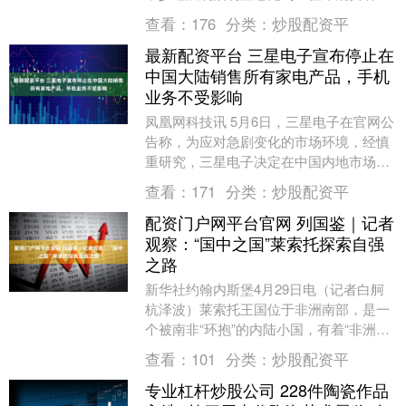
关注合资新车，今年大家的注意力普遍转
查看：
176
分类：
炒股配资平
向了中国品牌....
最新配资平台 三星电子宣布停止在
中国大陆销售所有家电产品，手机
业务不受影响
凤凰网科技讯 5月6日，三星电子在官网公
告称，为应对急剧变化的市场环境，经慎
重研究，三星电子决定在中国内地市场停
止销售含电视、显示器在内的所有家电产
查看：
171
分类：
炒股配资平
品。针对已购....
配资门户网平台官网 列国鉴｜记者
观察：“国中之国”莱索托探索自强
之路
新华社约翰内斯堡4月29日电（记者白舸
杭泽波）莱索托王国位于非洲南部，是一
个被南非“环抱”的内陆小国，有着“非洲秘
境”之称，曾被美国总统特朗普调侃为“没
查看：
101
分类：
炒股配资平
人知道....
专业杠杆炒股公司 228件陶瓷作品