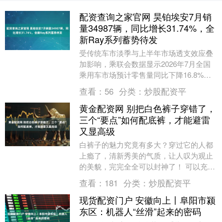
配资查询之家官网 昊铂埃安7月销
量34987辆，同比增长31.74%，全
新Ray系列蓄势待发
受传统车市淡季与上半年市场透支效应叠
加影响，乘联会数据显示2026年7月全国
乘用车市场预计零售量同比下降16.8%，
行业正从短期促销驱动的增长模式，回归
查看：
56
分类：
炒股配资平
真实需求....
黄金配资网 别把白色裤子穿错了，
三个“要点”如何配底裤，才能避雷
又显高级
白裤子的魅力究竟有多大？穿过它的人都
上瘾了，清新秀美的气质，让人叹为观止
的美貌，完完全全可以封神了！ 可以充当
搭配主力的白裤子可别穿错了。今年夏天
查看：
181
分类：
炒股配资平
就用白裤子来敲....
现货配资门户 安徽向上丨阜阳市颍
东区：机器人“丝滑”起来的密码