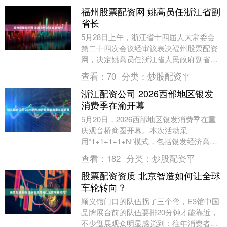
福州股票配资网 姚高员任浙江省副
省长
5月28日上午，浙江省十四届人大常委会
第二十四次会议经审议表决福州股票配资
网，决定姚高员任浙江省人民政府副省
长。....
查看：
70
分类：
炒股配资平
浙江配资公司 2026西部地区银发
消费季在渝开幕
5月20日，2026西部地区银发消费季在重
庆观音桥商圈开幕。本次活动采
用“1+1+1+1+N”模式，包括银发经济高质
量发展大会、意定监护制度创新实践大
查看：
182
分类：
炒股配资平
会、西部银....
股票配资资质 北京智造如何让全球
车轮转向？
顺义馆门口的队伍拐了三个弯，E3馆中国
品牌展台前的队伍要排20分钟才能靠近，
不少逛展观众明显感觉到：往年消费者更