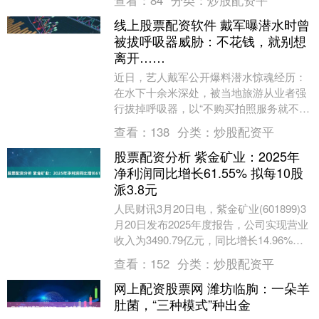
查看：
84
分类：
炒股配资平
摆”导致5万....
线上股票配资软件 戴军曝潜水时曾
被拔呼吸器威胁：不花钱，就别想
离开……
近日，艺人戴军公开爆料潜水惊魂经历：
在水下十余米深处，被当地旅游从业者强
行拔掉呼吸器，以“不购买拍照服务就不归
还装备”相威胁，在窒息的恐惧中被迫妥协
查看：
138
分类：
炒股配资平
付费。 看....
股票配资分析 紫金矿业：2025年
净利润同比增长61.55% 拟每10股
派3.8元
人民财讯3月20日电，紫金矿业(601899)3
月20日发布2025年度报告，公司实现营业
收入为3490.79亿元，同比增长14.96%；
实现归属于上市公司股东....
查看：
152
分类：
炒股配资平
网上配资股票网 潍坊临朐：一朵羊
肚菌，“三种模式”种出金