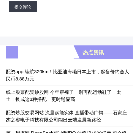
提交评论
热点资讯
配资app 续航320km！比亚迪海獭日本上市，起售价约合人
民币8.88万元
线上股票配资炒股网 今年穿裤子，别再配运动鞋了，太
土！换成这3种搭配，更时髦显高
配资炒股交易网站 流量赋能实体 直播带动广销——石家庄
杰之睿电子科技有限公司闯出云端发展新路径
第一配资网 DeepSeek或冲刺IPO 估值超4800亿元 梁文锋