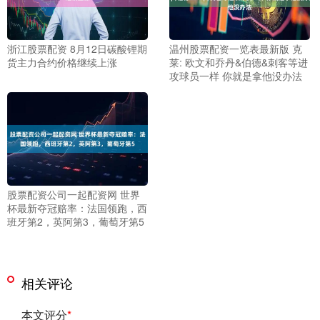
浙江股票配资 8月12日碳酸锂期
温州股票配资一览表最新版 克
货主力合约价格继续上涨
莱: 欧文和乔丹&伯德&刺客等进
攻球员一样 你就是拿他没办法
股票配资公司一起配资网 世界
杯最新夺冠赔率：法国领跑，西
班牙第2，英阿第3，葡萄牙第5
相关评论
本文评分
*