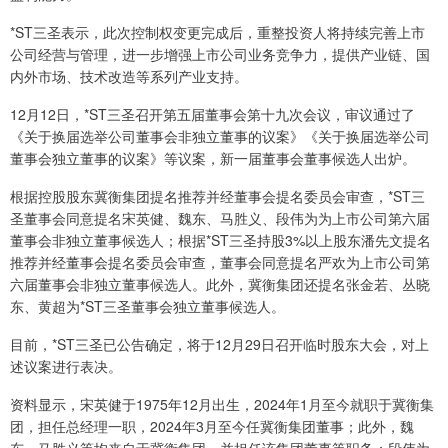
*ST三圣表示，此次控制权变更完成后，重整投资人将持续完善上市
公司经营与管理，进一步增强上市公司业务竞争力，提供产业链、国
内外市场、技术改造等系列产业支持。
12月12日，*ST三圣召开第五届董事会第十九次会议，审议通过了
《关于换届选举公司董事会非独立董事的议案》《关于换届选举公司
董事会独立董事的议案》等议案，新一届董事会董事候选人出炉。
根据控股股东冀衡集团提名推荐并经董事会提名委员会审查，*ST三
圣董事会同意提名宋英健、魏东、马胜义、段伟为为上市公司第六届
董事会非独立董事候选人；根据*ST三圣持股3%以上股东潘先文提名
推荐并经董事会提名委员会审查，董事会同意提名严欢为上市公司第
六届董事会非独立董事候选人。此外，冀衡集团还提名张金若、丛晓
东、黄超为*ST三圣董事会独立董事候选人。
目前，*ST三圣已公告确定，将于12月29日召开临时股东大会，对上
述议案进行表决。
资料显示，宋英健于1975年12月出生，2024年1月至今就职于冀衡集
团，担任总经理一职，2024年3月至今任冀衡集团董事；此外，魏