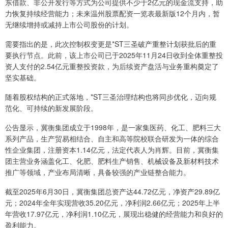
东借款、非公开发行等方式为公司提供不少于2亿元的现金流支持，助
力恢复持续经营能力；未来温州股票配资一览表最新版12个月内，暂
无继续增持或减持上市公司股份的计划。
需要指出的是，此次控制权变更是*ST三圣破产重整计划获批后的重
要执行节点。此前，该上市公司已于2025年11月24日收到全体重整投
资人支付的2.54亿元重整投资款，为后续资产盘活与业务重构奠定了
坚实基础。
随着股权结构的正式落地，*ST三圣治理结构也将同步优化，迈向规
范化、可持续的新发展阶段。
公告显示，冀衡集团成立于1998年，是一家集医药、化工、肥料三大
系列产品，生产贸易相结合、自主和高等院校联合研发为一体的综合
性企业集团，注册资本1.14亿元，法定代表人为肖辉。目前，冀衡集
团主营业务涵盖化工、化肥、肥料生产销售、机械设备及新材料技术
推广等领域，产业布局清晰，具备较强的产业链整合能力。
截至2025年6月30日，冀衡集团总资产达44.72亿元，净资产29.89亿
元；2024年全年实现营收35.20亿元，净利润2.66亿元；2025年上半
年营收17.97亿元，净利润1.10亿元，展现出稳健的经营能力和良好的
盈利能力。