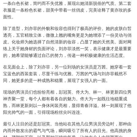
一条白色长裙，简约而不失优雅，展现出她清新脱俗的气质。第二套
衣服是一条粉色长裙，甜美中带着一丝俏皮，完美诠释了黄亦玫的多
面性。
除了造型，刘亦菲的外貌和妆容也得到了极高的评价。她的皮肤白皙
透亮，五官精致立体，微微上翘的嘴角更是为她增添了一份灵动与俏
皮。化妆师为她选择了自然清新的妆容，凸显了她的天然美。面对网
络上关于她身材的负面评论，刘亦菲淡然一笑，表示健康才是最重要
的，她希望能够通过自己的努力，传递一种积极健康的生活态度。
在见面会上，除了刘亦菲，另一位到场的女演员是万茜。她穿着一套
宝蓝色的西装套装，尽显干练与优雅。万茜的气场与刘亦菲截然不
同，她更多的是一种成熟和稳重，展现了女强人的一面。
现场的男演员们也纷纷亮相，彭冠英、佟大为、林一、林更新四位男
神齐聚一堂，每个人都有着各自的魅力。佟大为一如既往地稳重成
熟，而林更新则以一身休闲装亮相，显得青春洋溢。林一则展现了他
阳光帅气的一面，引得现场粉丝尖叫连连。
最引人注目的还是彭冠英。当他站在其他几位男演员旁边时，那种由
内而外散发出的霸气与气场，瞬间吸引了所有人的目光。他高挑的身