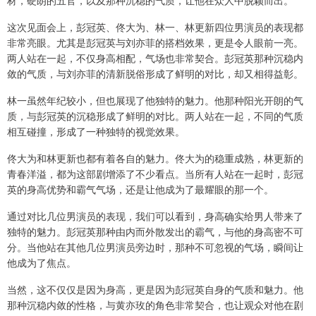
材，硬朗的五官，以及那种沉稳的气质，让他在众人中脱颖而出。
这次见面会上，彭冠英、佟大为、林一、林更新四位男演员的表现都
非常亮眼。尤其是彭冠英与刘亦菲的搭档效果，更是令人眼前一亮。
两人站在一起，不仅身高相配，气场也非常契合。彭冠英那种沉稳内
敛的气质，与刘亦菲的清新脱俗形成了鲜明的对比，却又相得益彰。
林一虽然年纪较小，但也展现了他独特的魅力。他那种阳光开朗的气
质，与彭冠英的沉稳形成了鲜明的对比。两人站在一起，不同的气质
相互碰撞，形成了一种独特的视觉效果。
佟大为和林更新也都有着各自的魅力。佟大为的稳重成熟，林更新的
青春洋溢，都为这部剧增添了不少看点。当所有人站在一起时，彭冠
英的身高优势和霸气气场，还是让他成为了最耀眼的那一个。
通过对比几位男演员的表现，我们可以看到，身高确实给男人带来了
独特的魅力。彭冠英那种由内而外散发出的霸气，与他的身高密不可
分。当他站在其他几位男演员旁边时，那种不可忽视的气场，瞬间让
他成为了焦点。
当然，这不仅仅是因为身高，更是因为彭冠英自身的气质和魅力。他
那种沉稳内敛的性格，与黄亦玫的角色非常契合，也让观众对他在剧