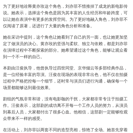
为了更好地诠释黄亦玫这个角色，刘亦菲不惜推掉了成龙的新电影传
说。她表示，选择这个角色是因为其丰富的人生经历和年龄跨度，可
以让她在表演中有更多的发挥空间。为了更好地融入角色，刘亦菲不
仅阅读了原著，还进行了大量的角色分析和准备。
她在采访中提到，这个角色让她看到了自己的另一面，也让她更加坚
定了做演员的决心。黄亦玫的坚强与柔软、独立与依赖，都是刘亦菲
在演绎过程中不断探索的部分。她希望通过这个角色，能够让观众看
到一个不一样的自己。
本剧由汪俊执导，他曾执导过四世同堂、京华烟云等多部经典作品，
是一位经验丰富的导演。汪俊在现场的表现非常出色，他不仅在拍摄
过程中严格把控每一个细节，还时常与演员们进行沟通，确保每一个
场景都能够达到最佳效果。
剧组的气氛非常和谐，没有电影咖的干扰，大家都非常专注于拍摄工
作。汪俊表示，这部剧的成功离不开每一个工作人员的努力，从演员
到幕后人员，大家都付出了很多心血。他相信，这部剧一定能够给观
众带来不一样的感受。
在活动上，刘亦菲以两套不同的造型亮相，惊艳了全场。她首先穿着