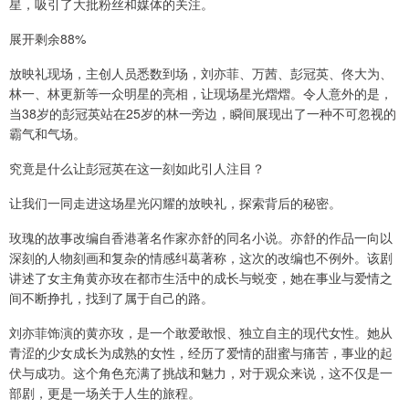
星，吸引了大批粉丝和媒体的关注。
展开剩余88%
放映礼现场，主创人员悉数到场，刘亦菲、万茜、彭冠英、佟大为、
林一、林更新等一众明星的亮相，让现场星光熠熠。令人意外的是，
当38岁的彭冠英站在25岁的林一旁边，瞬间展现出了一种不可忽视的
霸气和气场。
究竟是什么让彭冠英在这一刻如此引人注目？
让我们一同走进这场星光闪耀的放映礼，探索背后的秘密。
玫瑰的故事改编自香港著名作家亦舒的同名小说。亦舒的作品一向以
深刻的人物刻画和复杂的情感纠葛著称，这次的改编也不例外。该剧
讲述了女主角黄亦玫在都市生活中的成长与蜕变，她在事业与爱情之
间不断挣扎，找到了属于自己的路。
刘亦菲饰演的黄亦玫，是一个敢爱敢恨、独立自主的现代女性。她从
青涩的少女成长为成熟的女性，经历了爱情的甜蜜与痛苦，事业的起
伏与成功。这个角色充满了挑战和魅力，对于观众来说，这不仅是一
部剧，更是一场关于人生的旅程。