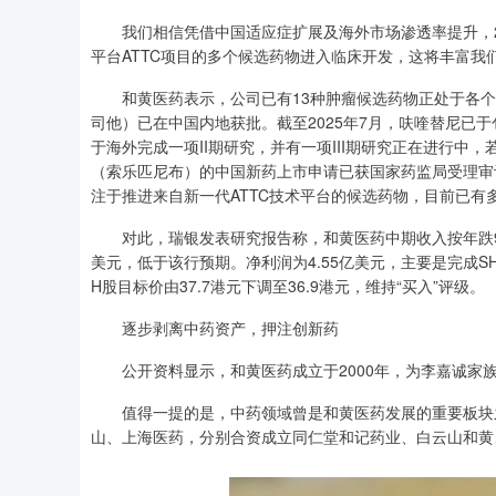
我们相信凭借中国适应症扩展及海外市场渗透率提升，20
平台ATTC项目的多个候选药物进入临床开发，这将丰富我
和黄医药表示，公司已有13种肿瘤候选药物正处于各个
司他）已在中国内地获批。截至2025年7月，呋喹替尼已
于海外完成一项II期研究，并有一项III期研究正在进行
（索乐匹尼布）的中国新药上市申请已获国家药监局受理审
注于推进来自新一代ATTC技术平台的候选药物，目前已有
对此，瑞银发表研究报告称，和黄医药中期收入按年跌9.2%
美元，低于该行预期。净利润为4.55亿美元，主要是完成SH
H股目标价由37.7港元下调至36.9港元，维持“买入”评级。
逐步剥离中药资产，押注创新药
公开资料显示，和黄医药成立于2000年，为李嘉诚家
值得一提的是，中药领域曾是和黄医药发展的重要板块之
山、上海医药，分别合资成立同仁堂和记药业、白云山和黄