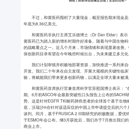
不过，和黄医药囤积了大量现金，截至报告期末现金及现金
年底为8.36亿美元。
和黄医药非执行主席艾乐德博士（Dr Dan Eldar）表
黄医药已为踏入新的增长时期作好准备。随着与中国生物科
的战略重点之一。近几个月来，市场情绪和表现显著改善。
保创新药目录有望在今年晚些时候出台，为未来建立多元化
我们计划审慎并积极地部署资源，加快推进一系列来自创
开发。我们二十年来在自主发现、开展大规模的关键性临床
验，将赋能我们带来更多创新药物，以满足全球大量未被满
和黄医药首席执行官兼首席科学官苏慰国博士表示： “在
期。6月初ASCO年会最新突破性口头报告上公布的SACH
势。这是针对EGFR TKI耐药肺癌患者的全球首个基于
底，沃瑞沙®在针对该适应症的中国上市申请提交后的六个
谈判。同月，基于FRUSICA-2 III期研究的积极数据
于ESMO年会公布。继3月获批后，我们亦于7月推出我们的首款血
商业上市。