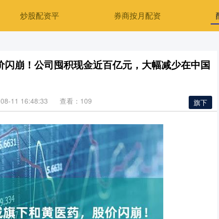
炒股配资平
券商按月配资
价闪崩！公司囤积现金近百亿元，大幅减少在中国
8-11 16:48:33
查看：109
旗下