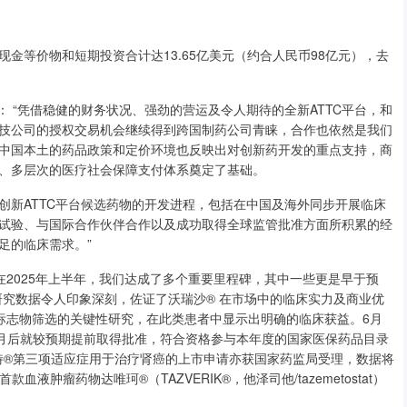
等价物和短期投资合计达13.65亿美元（约合人民币98亿元），去
示： “凭借稳健的财务状况、强劲的营运及令人期待的全新ATTC平台，和
技公司的授权交易机会继续得到跨国制药公司青睐，合作也依然是我们
中国本土的药品政策和定价环境也反映出对创新药开发的重点支持，商
、多层次的医疗社会保障支付体系奠定了基础。
新ATTC平台候选药物的开发进程，包括在中国及海外同步开展临床
试验、与国际合作伙伴合作以及成功取得全球监管批准方面所积累的经
足的临床需求。”
2025年上半年，我们达成了多个重要里程碑，其中一些更是早于预
I研究数据令人印象深刻，佐证了沃瑞沙® 在市场中的临床实力及商业优
生物标志物筛选的关键性研究，在此类患者中显示出明确的临床获益。6月
月后就较预期提前取得批准，符合资格参与本年度的国家医保药品目录
，爱优特®第三项适应症用于治疗肾癌的上市申请亦获国家药监局受理，数据将
液肿瘤药物达唯珂®（TAZVERIK®，他泽司他/tazemetostat）