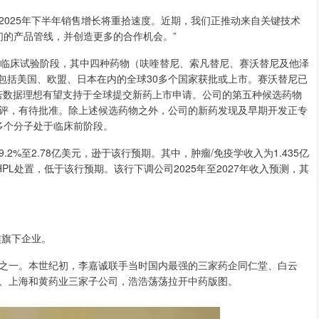
25年下半年销售增长将重拾速度。近期，我们正推动来自关键技术
们的产品管线，并创造更多的合作机会。”
临床试验阶段，其中四种药物（呋喹替尼、索凡替尼、赛沃替尼及他泽
于包括美国、欧盟、日本在内的全球30多个国家获批或上市。赛沃替尼已
中，若数据理想有望支持于全球提交新药上市申请。公司的第五种候选药物
评，有待批准。除上述候选药物之外，公司的新药发现及早期开发正专
多个分子处于临床前阶段。
至2.78亿美元，逊于该行预期。其中，肿瘤/免疫学收入为1.435亿
PL处置，低于该行预期。该行下调公司2025年至2027年收入预测，其
族旗下企业。
一。本世纪初，李嘉诚联手当时国内最强的三家药企同仁堂、白云
、上海和黄药业三家子公司，浩浩荡荡拉开中药版图。